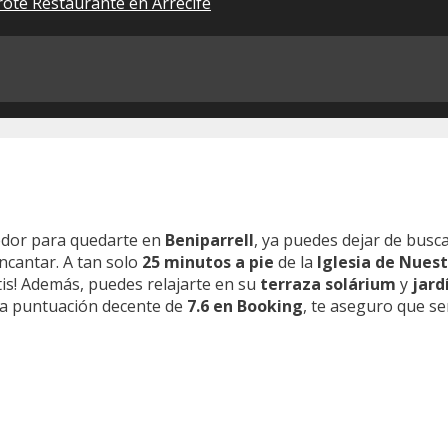
ote Restaurante en Arrecife
edor para quedarte en
Beniparrell
, ya puedes dejar de busc
encantar. A tan solo
25 minutos a pie
de la
Iglesia de Nues
atis! Además, puedes relajarte en su
terraza solárium
y
jard
na puntuación decente de
7.6 en Booking
, te aseguro que se