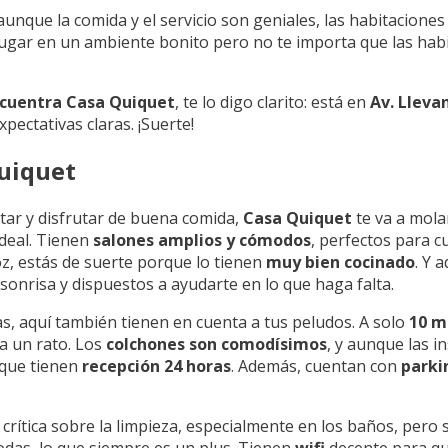
nque la comida y el servicio son geniales, las habitacione
 lugar en un ambiente bonito pero no te importa que las ha
cuentra Casa Quiquet
, te lo digo clarito: está en
Av. Llevan
xpectativas claras. ¡Suerte!
Quiquet
tar y disfrutar de buena comida,
Casa Quiquet
te va a mola
 ideal. Tienen
salones amplios y cómodos
, perfectos para c
roz, estás de suerte porque lo tienen
muy bien cocinado
. Y 
sonrisa y dispuestos a ayudarte en lo que haga falta.
as, aquí también tienen en cuenta a tus peludos. A solo
10 m
ta un rato. Los
colchones son comodísimos
, y aunque las i
, que tienen
recepción 24 horas
. Además, cuentan con
parki
rítica sobre la limpieza, especialmente en los baños, pero s