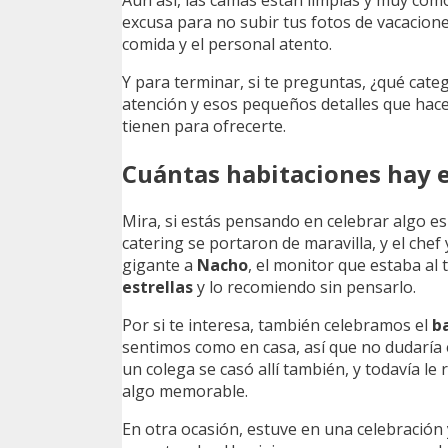
Aun así, las camas están limpias y muy cóm
excusa para no subir tus fotos de vacacion
comida y el personal atento.
Y para terminar, si te preguntas, ¿qué cate
atención y esos pequeños detalles que hace
tienen para ofrecerte.
Cuántas habitaciones hay 
Mira, si estás pensando en celebrar algo es
catering se portaron de maravilla, y el chef
gigante a
Nacho
, el monitor que estaba al 
estrellas
y lo recomiendo sin pensarlo.
Por si te interesa, también celebramos el
b
sentimos como en casa, así que no dudaría e
un colega se casó allí también, y todavía 
algo memorable.
En otra ocasión, estuve en una celebración 