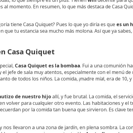
odas, lo que siempre es un plus. Tienen
wifi
decente para qu
es al momento. En resumen, lo que más destaca de Casa Quiq
goría tiene Casa Quiquet? Pues lo que yo diría es que
es un h
n que tu estancia sea mucho más molona. Así que ya sabes, 
en Casa Quiquet
pecial,
Casa Quiquet es la bombaa
. Fui a una comunión hac
 y el jefe de sala muy atentos, especialmente con el menú de 
tanto de todos los niños. La comida, ¡madre mía!, era de 10, 
autizo de nuestro hijo
allí, y fue brutal. La comida, el servic
n volver para cualquier otro evento. Las habitaciones y el t
le recuerdan por la comida tan buena que sirvieron. Es clav
y nos llevaron a una zona de jardín, en plena sombra. La com