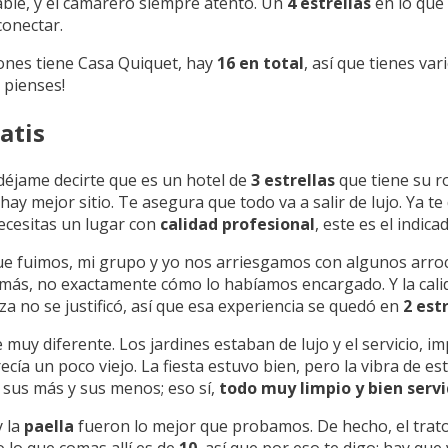
ble, y el camarero siempre atento. Un
4 estrellas
en lo que 
conectar.
iones tiene Casa Quiquet, hay
16 en total
, así que tienes va
 pienses!
atis
 déjame decirte que es un hotel de
3 estrellas
que tiene su ro
hay mejor sitio. Te asegura que todo va a salir de lujo. Ya t
 necesitas un lugar con
calidad profesional
, este es el indica
ue fuimos, mi grupo y yo nos arriesgamos con algunos arroce
emás, no exactamente cómo lo habíamos encargado. Y la cal
za no se justificó, así que esa experiencia se quedó en
2 est
muy diferente. Los jardines estaban de lujo y el servicio, i
cía un poco viejo. La fiesta estuvo bien, pero la vibra de es
do sus más y sus menos; eso sí,
todo muy limpio y bien serv
 la
paella
fueron lo mejor que probamos. De hecho, el trat
 lo que comas allí es de
10
, así que por eso te digo: hay que 