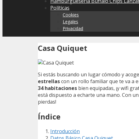
Hamburguesería Buffalo Chips Lanzar
Políticas
Cookies
Legales
Privacidad
Casa Quiquet
Si estás buscando un lugar cómodo y acog
estrellas
con un rollo familiar que te va a 
34 habitaciones
bien equipadas, ¡y wifi gr
está dispuesto a echarte una mano. Con u
pierdas!
Índice
Introducción
Datos Básico Casa Quiquet