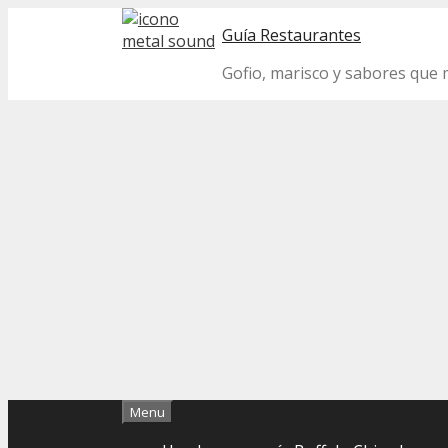
Skip
Guía Restaurantes
to
content
Gofio, marisco y sabores que m
Menu