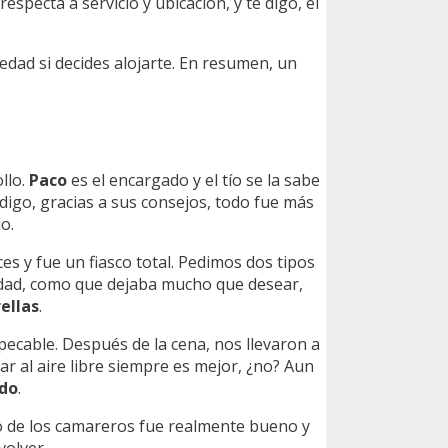
respecta a servicio y ubicación, y te digo, el
riedad si decides alojarte. En resumen, un
llo.
Paco
es el encargado y el tío se la sabe
e digo, gracias a sus consejos, todo fue más
do.
s y fue un fiasco total. Pedimos dos tipos
idad, como que dejaba mucho que desear,
rellas
.
mpecable. Después de la cena, nos llevaron a
tar al aire libre siempre es mejor, ¿no? Aun
ido
.
o de los camareros fue realmente bueno y
volver.