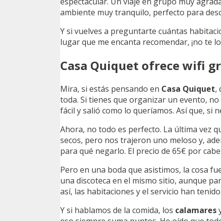
espectacular. Un viaje en grupo muy agrada
ambiente muy tranquilo, perfecto para des
Y si vuelves a preguntarte cuántas habitac
lugar que me encanta recomendar, ¡no te lo
Casa Quiquet ofrece wifi gr
Mira, si estás pensando en
Casa Quiquet
,
toda. Si tienes que organizar un evento, no 
fácil y salió como lo queríamos. Así que, si
Ahora, no todo es perfecto. La última vez q
secos, pero nos trajeron uno meloso y, ad
para qué negarlo. El precio de 65€ por cabe
Pero en una boda que asistimos, la cosa fue 
una discoteca en el mismo sitio, aunque pare
así, las habitaciones y el servicio han teni
Y si hablamos de la comida, los
calamares
y
eso siempre suma puntos. He oído que todo