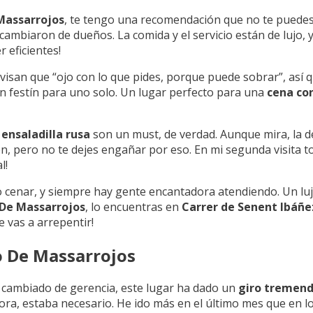
Massarrojos
, te tengo una recomendación que no te puede
cambiaron de dueños. La comida y el servicio están de lujo,
 eficientes!
 avisan que “ojo con lo que pides, porque puede sobrar”, así
 festín para uno solo. Un lugar perfecto para una
cena co
a
ensaladilla rusa
son un must, de verdad. Aunque mira, la d
en, pero no te dejes engañar por eso. En mi segunda visita t
l!
 cenar, y siempre hay gente encantadora atendiendo. Un lujo
 De Massarrojos
, lo encuentras en
Carrer de Senent Ibáñez
e vas a arrepentir!
no De Massarrojos
 cambiado de gerencia, este lugar ha dado un
giro tremen
hora, estaba necesario. He ido más en el último mes que en l