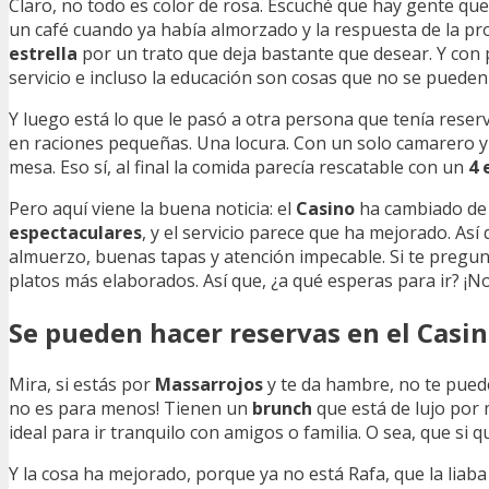
Claro, no todo es color de rosa. Escuché que hay gente q
un café cuando ya había almorzado y la respuesta de la pr
estrella
por un trato que deja bastante que desear. Y con 
servicio e incluso la educación son cosas que no se pueden
Y luego está lo que le pasó a otra persona que tenía reserv
en raciones pequeñas. Una locura. Con un solo camarero y u
mesa. Eso sí, al final la comida parecía rescatable con un
4 
Pero aquí viene la buena noticia: el
Casino
ha cambiado de g
espectaculares
, y el servicio parece que ha mejorado. Así
almuerzo, buenas tapas y atención impecable. Si te pregu
platos más elaborados. Así que, ¿a qué esperas para ir? ¡No
Se pueden hacer reservas en el Casi
Mira, si estás por
Massarrojos
y te da hambre, no te pued
no es para menos! Tienen un
brunch
que está de lujo por
ideal para ir tranquilo con amigos o familia. O sea, que s
Y la cosa ha mejorado, porque ya no está Rafa, que la liaba 