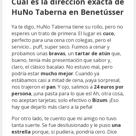
Cuál es la dirección exacta de
HuNo Taberna en Benetússer
Ya te digo, HuNo Taberna tiene su rollo, pero no
esperes un trato de primera. El lugar es
cuco
,
perfecto para una cena con colegas, pero el
servicio... puff, super seco. Fuimos a cenar y
probamos unas
bravas
, un
tartar de atún
que,
bueno, tenía más presentación que sabor y,
claro, el clásico bacalao. No estuvo mal, pero
podría estar
mucho mejor
. Cuando ya
estábamos casi a mitad de cena, ¡vaya sorpresa!,
nos trajeron el
pan
. Y ojo, salimos a
24 euros por
persona
, ¡una pasta para lo que es! Ah, otra cosa,
no aceptan tarjetas; solo efectivo o
Bizum
. ¡Eso
hay que dejarlo más claro a la peña!
Por otro lado, te cuento que mi amigo no tuvo
tanta suerte. Se fue desilusionado y le puso
una
estrella
porque, si pudiera, pondría cero. Dice