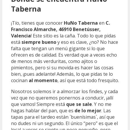
Taberna
¡Tío, tienes que conocer
HuNo Taberna
en
C.
Francisco Almarche, 46910 Benetússer,
Valencia
! Este sitio es la caña. Todo lo que pidas
está
siempre bueno
y eso es clave, ¿no? No hace
falta que tengan un menú gigante si lo que
ofrecen es de calidad. Es verdad que a veces echo
de menos más verduritas, como ajitos o
pimientos, pero si su movida es hacer las cosas
bien, ¡pues adelante! Además, lo que pidas te lo
cocinan
al momento
, así que está todo fresquito.
Nosotros solemos ir a almorzar los findes, y cada
vez que no queremos ponernos a conducir, ¡allí
que vamos! Siempre está
que se sale
. Y no me
hagas hablar del pan, que es
de lo mejor
. Las
tapas para el tardeo están `buenísimas`, así que
no dudes ni un segundo. El único “pero” es que el
local a veces se siente un poco pequeño, pero