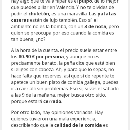
hay algo que te va a flipar es el
pulpo
, de lo mejor
que puedes pillar en Valencia. Y no te olvides de
pedir el
chuletón
, es una maravilla. Las
patatas
caseras
están de lujo también. Eso sí, el
ambiente no es la bomba, con un
3 de nota
, pero
quien se preocupa por eso cuando la comida es
tan buena, ¿no?
A la hora de la cuenta, el precio suele estar entre
los
80-90 € por persona
, y aunque no es
precisamente barato, la peña dice que está bien
si eliges con cabeza. Ah, y para que lo sepas, no
hace falta que reserves, así que si de repente te
apetece un buen plato de comida gallega, puedes
ir a caer allí sin problemas. Eso sí, si vas el sábado
a las 9 de la mañana, mejor busca otro sitio,
porque estará
cerrado
.
Por otro lado, hay opiniones variadas. Hay
quienes tuvieron una mala experiencia,
describiendo que la
calidad de la comida
es