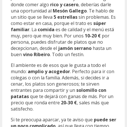
donde comer algo
rico y casero
, deberías darle
una oportunidad al
Mesón Gallego
. Te hablo de
un sitio que se lleva
5 estrellas
sin problemas. Es
como estar en casa, porque el trato es
súper
familiar
. La
comida
es de calidad y el menú está
muy, pero que muy bien. Por unos
10-20 €
por
persona, puedes disfrutar de platos que no
decepcionan, desde el
jamón serrano
hasta un
buen
vino Ribeiro
. Todo un festín.
El ambiente es de esos que le gusta a todo el
mundo:
amplio y acogedor
. Perfecto para ir con
colegas o con la familia. Además, si decides ir a
cenar, los platos son generosos; te sirven
entrantes para compartir y un
solomillo con
patatas
que te dejará con ganas de más. Por un
precio que ronda entre
20-30 €
, sales más que
satisfecho.
Si te preocupa aparcar, ya te aviso que
puede ser
un poco complicado
, así que llega con tiempo.