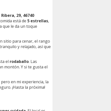
 Ribera, 29, 46740
 comida está de
5 estrellas
,
a que le da un toque
n sitio para cenar, el rango
ranquilo y relajado, así que
ta el
rodaballo
. Las
n montón. Y si te gusta el
 pero en mi experiencia, la
eguro. ¡Hasta la próxima!
super cuidada
. El local es