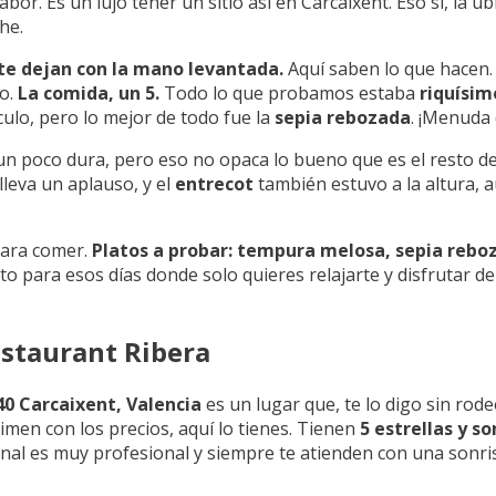
r. Es un lujo tener un sitio así en Carcaixent. Eso sí, la ub
he.
te dejan con la mano levantada.
Aquí saben lo que hacen.
to.
La comida, un 5.
Todo lo que probamos estaba
riquísim
ulo, pero lo mejor de todo fue la
sepia rebozada
. ¡Menuda d
 poco dura, pero eso no opaca lo bueno que es el resto de la
leva un aplauso, y el
entrecot
también estuvo a la altura, a
para comer.
Platos a probar:
tempura melosa, sepia reboza
to para esos días donde solo quieres relajarte y disfrutar 
estaurant Ribera
740 Carcaixent, Valencia
es un lugar que, te lo digo sin rode
imen con los precios, aquí lo tienes. Tienen
5 estrellas y s
rsonal es muy profesional y siempre te atienden con una sonri