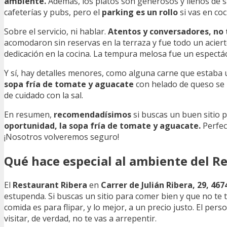
ambiente.
Además, los platos son generosos y llenos de sabo
cafeterías y pubs, pero el
parking es un rollo
si vas en coc
Sobre el servicio, ni hablar.
Atentos y conversadores, no 
acomodaron sin reservas en la terraza y fue todo un acier
dedicación en la cocina. La tempura melosa fue un espectác
Y sí, hay detalles menores, como alguna carne que estaba un
sopa fría de tomate y aguacate
con helado de queso se l
de cuidado con la sal.
En resumen,
recomendadísimos
si buscas un buen sitio 
oportunidad, la sopa fría de tomate y aguacate.
Perfec
¡Nosotros volveremos seguro!
Qué hace especial al ambiente del R
El
Restaurant Ribera
en
Carrer de Julián Ribera, 29, 46
estupenda. Si buscas un sitio para comer bien y que no te t
comida es para flipar, y lo mejor, a un precio justo. El pe
visitar, de verdad, no te vas a arrepentir.