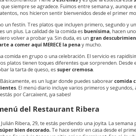
o que siempre se agradece. Fuimos entre semana y, aunque e
atentos, nos hicieron sentir bienvenidos desde el primer m
o un festín. Tres platos que incluyen primero, segundo y un
s un plus. La calidad de la comida es
buenísima
, hacen uno
iero volver a probar ya. Sin duda, es un
gran descubrimie
arte a comer aquí MERECE la pena
y mucho.
comida en grupo o una celebración. El servicio es rapidísimo
los platos tienen toques diferentes que sorprenden. Desde
robar la tarta de queso, es
super cremosa
.
a? Básicamente, es un lugar donde puedes saborear
comida c
dientes
. El menú diario incluye varios primeros y segundos
 estás por Carcaixent, ¡ya sabes!
menú del Restaurant Ribera
Julián Ribera, 29, te estás perdiendo una joyita. La semana p
súper bien decorado.
Te hace sentir en casa desde el pri