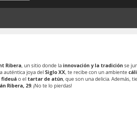
nt Ribera
, un sitio donde la
innovación y la tradición
se ju
na auténtica joya del
Siglo XX
, te recibe con un ambiente
cál
a
fideuá
o el
tartar de atún
, que son una delicia. Además, t
ián Ribera, 29
. ¡No te lo pierdas!