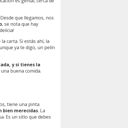
icación es genial, cerca de
 Desde que llegamos, nos
o
, se nota que hay
elicia!
 carta. Si estás ahí, la
unque ya te digo, un pelín
da, y si tienes la
de una buena comida.
os, tiene una pinta
on bien merecidas
. La
sa. Es un sitio que debes