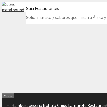
Skip
Guía Restaurantes
to
content
Gofio, marisco y sabores que miran a África y 
Menu
Hamburguesería Buffalo Chips Lanzarote Restaurant