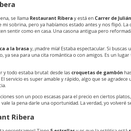
ibera
pena, se llama
Restaurant Ribera
y está en
Carrer de Julián
de mi sobrina, pero ya habíamos estado antes y nos flipó. La
hacen sentir como en casa. Una casona antigua pero reformad
ca a la brasa
y, ¡madre mía! Estaba espectacular. Si buscas u
o, ya sea para una cita romántica o con amigos. Es un lugar t
 y todo estaba brutal: desde las
croquetas de gambón
has
l servicio es super amable y rápido, algo que se agradece u
cia.
aciones son un poco escasas para el precio en ciertos platos,
vale la pena darle una oportunidad. La verdad, yo volveré s
ant Ribera
ita encontramos! Tiene
5 estrellas
y es que la estética está