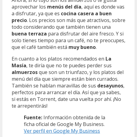
Ahora, si lo tuyo son los almuerzos o te gusta
aprovechar los
menús del día
, aquí es donde vas
a disfrutar, ya que es
cocina casera a buen
precio
. Los precios son más que atractivos, sobre
todo considerando que también tienen una
buena terraza
para disfrutar del aire fresco. Y si
solo tienes tiempo para un café, no te preocupes,
que el café también está
muy bueno
.
En cuanto a los platos recomendados en
La
Masía
, te diría que no te puedes perder sus
almuerzos
que son un triunfazo, y los platos del
menú del día que siempre están bien currados.
También se hablan maravillas de sus
desayunos
,
perfectos para arrancar el día. Así que ya sabes,
si estás en Torrent, date una vuelta por ahí. ¡No
te arrepentirás!
Fuente:
Información obtenida de la
ficha oficial de Google My Business.
Ver perfil en Google My Business