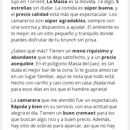
lujo en Torrent,
La Masía
es la movida. Te digo,
5
estrellas
sin dudar. La comida es
súper buena
, y
el
precio calidad
está más que espectacular. Los
camareros son
súper agradables
, siempre con
una sonrisa y dispuestos a ayudar. El ambiente es
lo mejor; es un sitio pequeño y tranquilo donde
puedes disfrutar de tu brunch sin prisa.
¿Sabes qué más? Tienen un
menú riquísimo y
abundante
que te deja satisfecho, y a un
precio
asequible
. En el polígono Masía del Juez, es sin
duda el mejor bar de la zona. Si te gusta almorzar
en un lugar familiar, aquí se nota que todo está
hecho con cariño y casi como en casa. ¡Nada mal
para esos días en los que el hambre aprieta!
La
camarera
que me atendió fue un espectáculo.
Rápida y bien
en su servicio, con esa actitud que
alegra el día. Tienen un
buen cremaet
para los
que buscan algo rico y a buen precio. Además,
hay sitio de sobras para aparcar, así que no hay