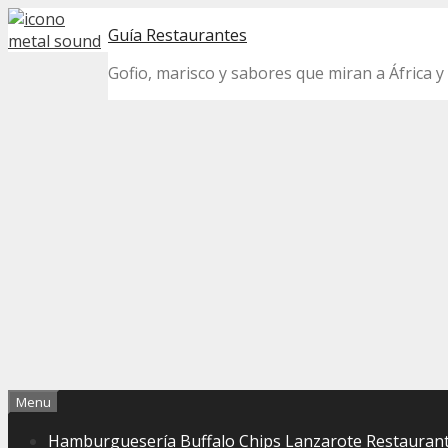
Skip
Guía Restaurantes
to
content
Gofio, marisco y sabores que miran a África y 
Menu
Hamburguesería Buffalo Chips Lanzarote Restaurant