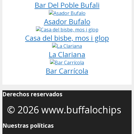
Bar Del Poble Bufali
Asador Bufalo
Casa del bisbe, mos i glop
La Clariana
Bar Carrícola
Derechos reservados
© 2026 www.buffalochips
Nuestras políticas