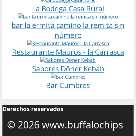
La Bodega Casa Rural
bar la ermita camino la remita sin
nùmero
Restaurante Mauros - la Carrasca
Sabores Döner Kebab
Bar Cumbres
Derechos reservados
© 2026 www.buffalochips