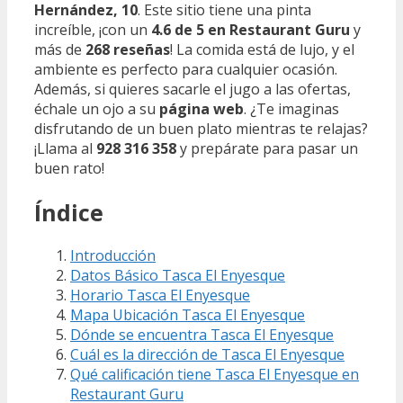
Hernández, 10
. Este sitio tiene una pinta
increíble, ¡con un
4.6 de 5 en Restaurant Guru
y
más de
268 reseñas
! La comida está de lujo, y el
ambiente es perfecto para cualquier ocasión.
Además, si quieres sacarle el jugo a las ofertas,
échale un ojo a su
página web
. ¿Te imaginas
disfrutando de un buen plato mientras te relajas?
¡Llama al
928 316 358
y prepárate para pasar un
buen rato!
Índice
Introducción
Datos Básico Tasca El Enyesque
Horario Tasca El Enyesque
Mapa Ubicación Tasca El Enyesque
Dónde se encuentra Tasca El Enyesque
Cuál es la dirección de Tasca El Enyesque
Qué calificación tiene Tasca El Enyesque en
Restaurant Guru