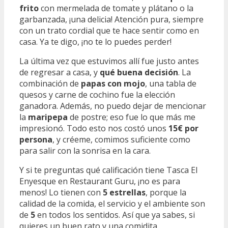
frito
con mermelada de tomate y plátano o la
garbanzada, ¡una delicia! Atención pura, siempre
con un trato cordial que te hace sentir como en
casa. Ya te digo, ¡no te lo puedes perder!
La última vez que estuvimos allí fue justo antes
de regresar a casa, y
qué buena decisión
. La
combinación de
papas con mojo
, una tabla de
quesos y carne de cochino fue la elección
ganadora. Además, no puedo dejar de mencionar
la
maripepa
de postre; eso fue lo que más me
impresionó. Todo esto nos costó unos
15€ por
persona
, y créeme, comimos suficiente como
para salir con la sonrisa en la cara.
Y si te preguntas qué calificación tiene Tasca El
Enyesque en Restaurant Guru, ¡no es para
menos! Lo tienen con
5 estrellas
, porque la
calidad de la comida, el servicio y el ambiente son
de
5
en todos los sentidos. Así que ya sabes, si
quieres un buen rato y una comidita